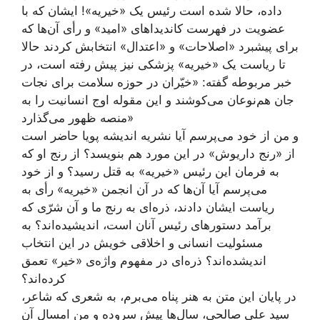
داده، حالا شده است رئیس یک «خیریه»! ایشان که با
عضویت در فهرست کاندیداهای «امید» و رأی آن‌ها که
برای پیشبرد «اصلاحات» و «اعتدال» انتخابش کردند حالا
تا ریاست یک «خیریه» پزشکی نیز پیش رفته‌ است، در
خبر مربوطه گفته‌: «خیّران در حوزه سلامت برای نجات
جان هم‌نوعان می‌کوشند و این مقوله اوج انسانیت را به
منصه ظهور می‌گذارد»
و من از خود می‌پرسم آیا نشریه اندیشه پویا حاضر است
از «رنج داریوش» در این مورد هم بنویسد؟ از رنج او که
به فرمان این رئیس «خیریه» به قتل رسید؟ و از خود
می‌پرسم آیا آن‌ها که در آن انجمن «خیریه» رأی به
ریاست ایشان دادند، ذره‌ای به رنج ما و آن شرّی که
برآمد دستورهای رئیس آنان است، اندیشیده‌اند؟ به
مسئولیت انسانی و اخلاقی خویش در این انتخاب
اندیشده‌اند؟ ذره‌ای در مفهوم واژه‌ی «خیر» تعمق
کرده‌اند؟
در پایان این متن به هنر پناه می‌برم، به شعری که شاعر،
سید علی صالحی، سال‌ها پیش سروده و من امسال آن