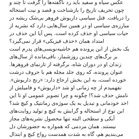
عکس سیاه و سفید باید رد ناگفته‌ها را گرفت تا چند و
چون تحریف تاریخ را بازشناخت و قصد و نیت استحاله
را دریافت. قتل سیاسی داریوش فروهر بی‌شک ریشه در
مبارزه‌ی سیاسی او در همین سال‌هایی دارد که نشریه از
حیات سیاسی او حذف کرده است. پس آیا این حذف در
امتداد همان «حذف فیزیکی» قرار نمی‌گیرد؟
یک بخش از این پرونده هم حاشیه‌نویسی‌های پدرم است
بر برگ‌های چندین روزشمار، باقی‌مانده از سال‌های
زندان او در دوران شاه، برگرفته از تارنمای فروهرها.
عنوان پرونده، که روی جلد مجله هم با حروف درشت
خورده است، به این بخش ارجاع دارد: «رنج داریوش».
نفهمیدم از چه زمانی او شد «داریوش» و فامیلش از
نامش حذف شد؟! چگونه و چرا تصویر عمومی او تا این
حد خودمانی و تبدیل به یک سوژه‌ی رمانتیک و کیچ شد؟!
این نوع از استحاله و گرایش به کیچ و تولید روایت‌های
آبکی و سطحی البته تنها محصول نشریه‌های مجاز
نیستند. همان مردمی که همواره به حضورشان دل
می‌بندیم هم، گاه به شدت همدست رواج کیچ و ابتذال