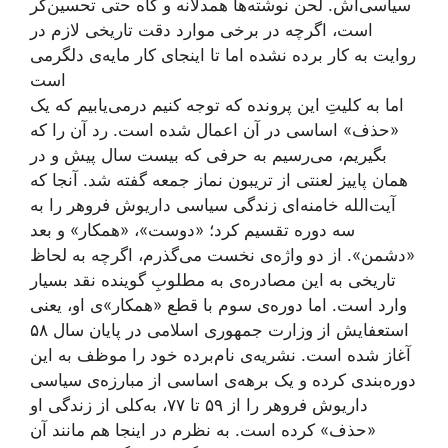
سیاسی‌اش. لحن نوشته‌ها همدلانه و گاه حتی تحسین‌گر
است، اگرچه در برخی موارد دقت تاریخی لازم در
روایت به کار برده نشده اما تا اینجای کار مایه‌ی دلگرمی
ا‌ست
اما به کلیتِ این پرونده که توجه کنیم درمی‌یابیم که یک
«حذف» اساسی در آن اعمال شده است. رد آن را که
بگیریم، می‌رسیم به حرفی که بیست سال پیش و در
همان پاییز لعنتی از تریبون نماز جمعه گفته شد. آنجا که
آیت‌الله خامنه‌ای زندگی سیاسی داریوش فروهر را به
سه دوره تقسیم کرد؛ «دوست»، «همکار» و بعد
«دشمن». از دو واژه‌ی نخست می‌گذرم، اگرچه به لحاظ
تاریخی به این مصادره‌ی به مطلوبِ گوینده نقد بسیار
وارد است. اما دوره‌ی سوم با قطع «همکار»ی او، یعنی
استعفایش از وزارت جمهوری اسلامی در پایان سال ۵۸
آغاز شده است. نشریه‌ی نام‌برده خود را موظف به این
دوره‌بندی کرده و یک برهه‌ی اساسی از مبارزه‌ی سیاسی
داریوش فروهر را از ۵۹ تا ۷۷، به‌کلی از زندگی او
«حذف» کرده است. به نظرم در اینجا هم مانند آن