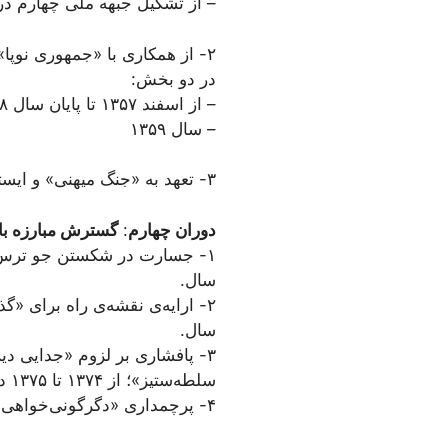
– از تشکیل جبهه ملی چهارم در سی تیر ۱۳۵۷ تا فروپاشی نظام سل
۲- از همکاری با «جمهوری نوپا» تا کناره‌گیری از قدرت و اوج‌گیری انتقاد؛ از اسفند ۱۳۵۷ تا پایان ۱۳۵۹
در دو بخش:
– از اسفند ۱۳۵۷ تا پایان سال ۱۳۵۸
– سال ۱۳۵۹
۳- تعهد به «جنگ میهنی» و ایستادگی در برابر خودکامگی حکومت و سرکوب فراگیر دگراندیشان؛ از ۱۳۶۰ تا ۱۳۶۷
دوران چهارم
:
گسترش مبارزه با
سال.
سال.
۳- پافشاری بر لزوم «جدایی د
سلطه‌ستیز»؛ از ۱۳۷۴ تا ۱۳۷۵ در دو بخش، هریک شامل یک سال.
۴- پرچمدارى «دگرگونى‌‌خواهى» در درون كشور؛ از ۱۳۷۶ تا آذر ۱۳۷۷ در دو بخش، هریک شامل یک سال.