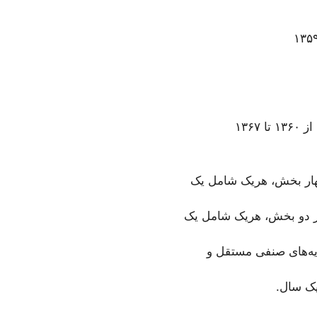
و ترس و وحشت، و پافشاری بر «مردمسالاری»؛ از ۱۳۶۸ تا ۱۳۷۱ در چهار بخش، هریک شامل یک
ی نقشه‌ی راه برای «گذار آرام به فضای سیاسی باز و ایمنی قضایی»؛ از۱۳۷۲ تا ۱۳۷۳ در دو بخش، هریک شامل یک
یه‌های صنفی مستقل و