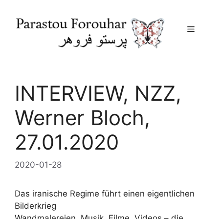
Menu
Skip
to
content
INTERVIEW, NZZ,
Werner Bloch,
27.01.2020
2020-01-28
Das iranische Regime führt einen
eigentlichen
Bilderkrieg
Wandmalereien, Musik, Filme, Videos – die