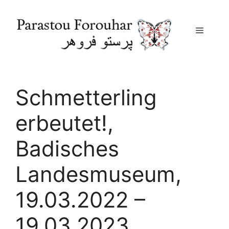
Menu
Skip
to
content
Schmetterling
erbeutet!,
Badisches
Landesmuseum,
19.03.2022 –
19.03.2023