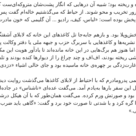
و ریخته بود؛ شبیه آن درهایی که انگار پشت‌شان متروکه‌ای‌ست ک
رور تخریب و محو شوند. از حیاط که می‌گذشتیم خاله‌ام گفت پس از
پخش بوده است:‌ «لباس، کیف، رادیو … آن گلیمی که خون مادر
وپلا بود. و بازهم جابه‌جا تل کاغذهای این خانه که لابلای آشفتگ
و نشریه‌ها و کاغذهایی با سربرگ حزب و جبهه ملی یا دفتر وکالت 
اما هنوز هم برگ‌هایی در این خانه مانده‌اند تا یادآور هویت این م
ی ریخته بودند، اف‌اف و چند چراغ‌ را از دیوارها کنده بودند و تل
. غارت‌زدگی بر چهره‌ی خانه ماسیده بود و جای خالی اشیاء «دز
یمی پدرومادرم که با احتیاط از لابلای کاغذها می‌گذشت روایت د
 این سفر بارها به‌یادم آمد. می‌گفت عده‌ای «ناشناس» در جاده‌ا
 بود و صورتش ورم کرده. می‌گفت همان‌طور که با آن هیکل درش
ا گره کرد و با شدتی تا صورت خود برد و گفت: «گاهی باید ضر
ی.»