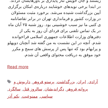
زیستند و جان خویش نثار پایداری بر باورهایشان کردند.
در ابتدا برخی نویدهای خوشایند درباره‌ی امکان برگزاری
آیین بزرگداشت شنیده می‌شد. برخورد مثبت مسئولان
در وزارت کشور و فرمانداری تهران در برابر تقاضانامه
ی کتبی ما نیز سبب خوشبینی بود. روز شنبه ۲۵ آبان ماه
در یک تماس تلفنی برای فردای آن روز به یکی از
دفترهای وزارت اطلاعات جمهوری اسلامی فراخوانده
شدم. آنچه در این نشست به من گفته شد آنچنان دوپهلو
و پرابهام بود که تنها پس از پرسش های سمج و مکرر
خود موفق به دریافت محتوای واقعی آن شدم.
Read more
Tags
آزادی
,
ایران
,
بزرگداشت
,
پرستو فروهر
,
داریوش و
پروانه فروهر
,
دگراندیشان
,
سالروز قتل
,
سالگرد
,
سیاسی
,
ممنوعیت‌
,
یکم آذر