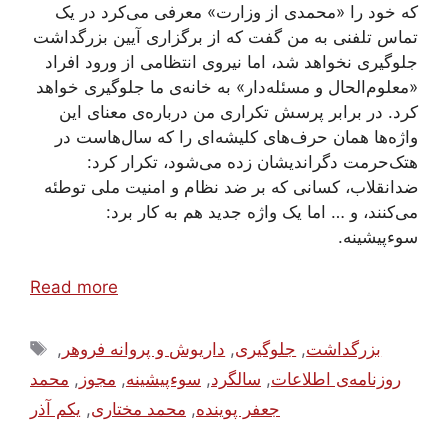
که خود را «محمدی از وزارت» معرفی می‌کرد در یک
تماس تلفنی به من گفت که از برگزاری آیین بزرگداشت
جلوگیری نخواهد شد، اما نیروی انتظامی از ورود افراد
«معلوم‌الحال و مسئله‌دار» به خانه‌ی ما جلوگیری خواهد
کرد. در برابر پرسش تکراری من درباره‌ی معنای این
واژه‌‌ها همان حرف‌های کلیشه‌‌‌ای را که سال‌هاست در
هتک‌حرمت دگراندیشان زده می‌شود، تکرار کرد:
ضدانقلاب، کسانی که بر ضد نظام و امنیت ملی توطئه
می‌کنند، و … اما یک واژه جدید هم به کار برد:
سوءپیشینه.
Read more
Tags
بزرگداشت
,
جلوگیری
,
داریوش و پروانه فروهر
,
روزنامه‌ی اطلاعات
,
سالگرد
,
سوءپیشینه
,
مجوز
,
محمد
جعفر پوینده
,
محمد مختاری
,
یکم آذر