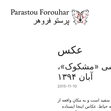
Skip
to
content
عکس
یسی «مشکوک»،
آبان ۱۳۹۴
2015-11-10
و پروانه فروهر را نشان می‌دهد در شب یکم آذر سال ۱۳۷۷. سیاه و سفید است و به مکانِ واقعه از
به حیاط. عکاس اینجا ایستاده