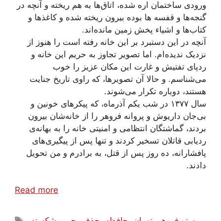
ورودی ساختمان اره شده‌، اتاق‌ها به هم ریخته و آنچه در
گنجه‌ها و قفسه ها بوده بیرون ریخته شده و کاغذها و
کتاب‌ها و اشیاء پخش زمین مانده‌اند.
آنچه در این دستبرد بر این خانه رفته است را هنوز از
نزدیک ندیده‌ام. اما تصویر تجاوز به حریم این خانه و
ردپای تفتیش و غارت این مکان عزیز را خوب
می‌شناسم. و حالا آن تصویرها، که راوی تاریخ جنایت‌‌
هستند، دوباره تکرار می‌شوند.
سال ۱۳۷۷ در شب یکم آذرماه، که پیکرهای خونین و
بی‌جان داریوش و پروانه فروهر را از خانه‌شان بیرون
بردند، گماشتگان انتظامی و امنیتی خانه را به بهانه‌ی
ردیابی قاتلان تسخیر کردند و تنها پس از پیگیری‌های
پافشارانه، ده روز پس از قتل، به برادرم و من تحویل
دادند.
Read more
Tags
پرستو فروهر
,
تهران
,
حافظه
,
حذف
,
حریم شکسته‌
,